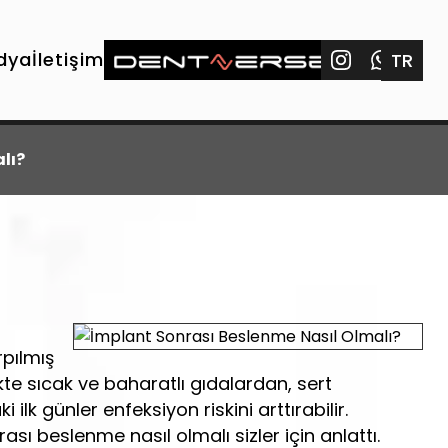
dya
İletişim
TR
lı?
rpılmış
kte sıcak ve baharatlı gıdalardan, sert
k günler enfeksiyon riskini arttırabilir.
sı beslenme nasıl olmalı sizler için anlattı.