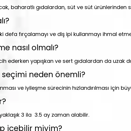
ak, baharatlı gıdalardan, süt ve süt ürünlerinden 
lı?
iki defa fırçalamayı ve diş ipi kullanmayı ihmal etm
me nasıl olmalı?
rcih ederken yapışkan ve sert gıdalardan da uzak d
k seçimi neden önemli?
ası ve iyileşme sürecinin hızlandırılması için büy
r?
aklaşık 3 ila 3.5 ay zaman alabilir.
p içebilir miyim?