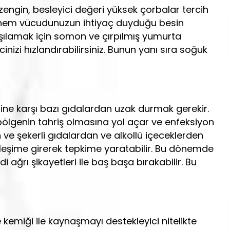
 zengin, besleyici değeri yüksek çorbalar tercih
ek hem vücudunuzun ihtiyaç duyduğu besin
arşılamak için somon ve çırpılmış yumurta
izi hızlandırabilirsiniz. Bunun yanı sıra soğuk
line karşı bazı gıdalardan uzak durmak gerekir.
n bölgenin tahriş olmasına yol açar ve enfeksiyon
 ve şekerli gıdalardan ve alkollü içeceklerden
tkileşime girerek tepkime yaratabilir. Bu dönemde
ağrı şikayetleri ile baş başa bırakabilir. Bu
emiği ile kaynaşmayı destekleyici nitelikte