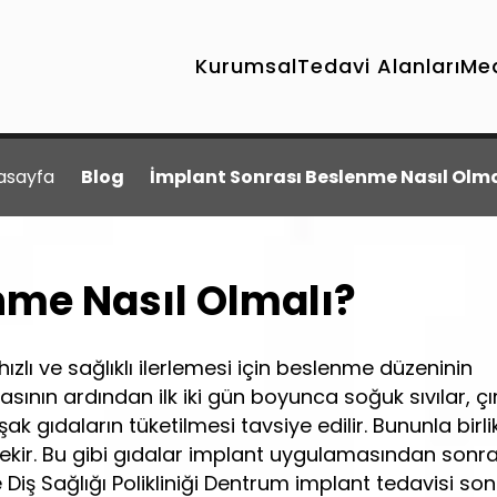
Kurumsal
Tedavi Alanları
Me
asayfa
Blog
İmplant Sonrası Beslenme Nasıl Olma
nme Nasıl Olmalı?
ızlı ve sağlıklı ilerlemesi için beslenme düzeninin
sının ardından ilk iki gün boyunca soğuk sıvılar, çı
 gıdaların tüketilmesi tavsiye edilir. Bununla birli
r. Bu gibi gıdalar implant uygulamasından sonraki il
iş Sağlığı Polikliniği Dentrum implant tedavisi sonra