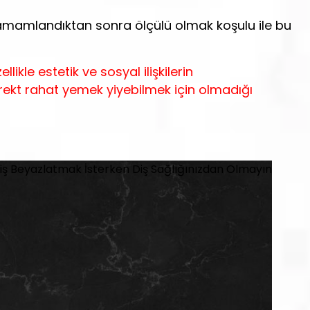
 tamamlandıktan sonra ölçülü olmak koşulu ile bu
ikle estetik ve sosyal ilişkilerin
irekt rahat yemek yiyebilmek için olmadığı