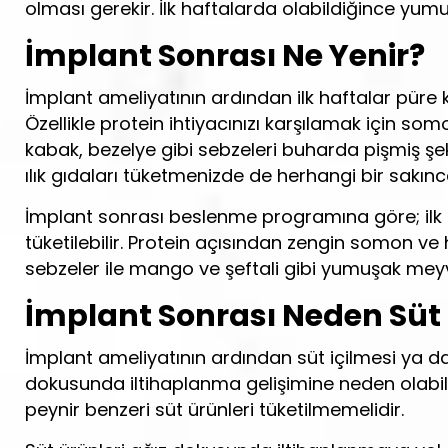
olması gerekir. İlk haftalarda olabildiğince yumu
İmplant Sonrası Ne Yenir?
İmplant ameliyatının ardından ilk haftalar püre 
Özellikle protein ihtiyacınızı karşılamak için s
kabak, bezelye gibi sebzeleri buharda pişmiş şeki
ılık gıdaları tüketmenizde de herhangi bir sakınc
İmplant sonrası beslenme programına göre; ilk
tüketilebilir. Protein açısından zengin somon ve 
sebzeler ile mango ve şeftali gibi yumuşak meyvele
İmplant Sonrası Neden Süt 
İmplant ameliyatının ardından süt içilmesi ya da
dokusunda iltihaplanma gelişimine neden olabili
peynir benzeri süt ürünleri tüketilmemelidir.