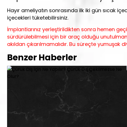
Hayır ameliyatın sonrasında ilk iki gün sıcak i
içecekleri tüketebilirsiniz.
İmplantlarınız yerleştirildikten sonra hemen geçici
sürdürülebilmesi için bir araç olduğu unutulmam
akıldan çıkarılmamalıdır. Bu süreçte yumuşak diy
Benzer Haberler