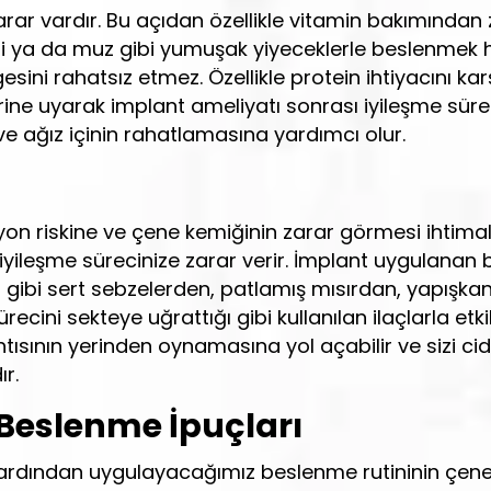
arar vardır. Bu açıdan özellikle vitamin bakımından
resi ya da muz gibi yumuşak yiyeceklerle beslenm
sini rahatsız etmez. Özellikle protein ihtiyacını k
ne uyarak implant ameliyatı sonrası iyileşme sürecin
ve ağız içinin rahatlamasına yardımcı olur.
iyon riskine ve çene kemiğinin zarar görmesi ihtima
lar iyileşme sürecinize zarar verir. İmplant uygulana
a gibi sert sebzelerden, patlamış mısırdan, yapışkan
ürecini sekteye uğrattığı gibi kullanılan ilaçlarla e
sının yerinden oynamasına yol açabilir ve sizi ciddi 
r.
Beslenme İpuçları
ardından uygulayacağımız beslenme rutininin çene k