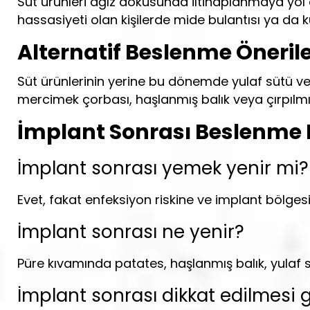
Süt ürünleri ağız dokusunda iltihaplanmaya yol 
hassasiyeti olan kişilerde mide bulantısı ya da k
Alternatif Beslenme Önerile
Süt ürünlerinin yerine bu dönemde yulaf sütü veya
mercimek çorbası, haşlanmış balık veya çırpılmış
İmplant Sonrası Beslenme 
İmplant sonrası yemek yenir mi?
Evet, fakat enfeksiyon riskine ve implant bölges
İmplant sonrası ne yenir?
Püre kıvamında patates, haşlanmış balık, yulaf süt
İmplant sonrası dikkat edilmesi g