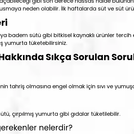
açabileceği gibi son derece hassas halde bulunan im
usmaya neden olabilir. İlk haftalarda süt ve süt ürü
ri
 badem sütü gibi bitkisel kaynaklı ürünler tercih ede
 yumurta tüketebilirsiniz.
Hakkında Sıkça Sorulan Soru
inin tahriş olmasına engel olmak için sıvı ve yumuş
ü, çırpılmış yumurta gibi gıdalar tüketilebilir.
erekenler nelerdir?