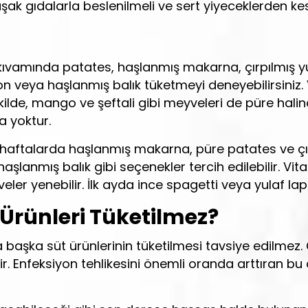
şak gıdalarla beslenilmeli ve sert yiyeceklerden kesi
kıvamında patates, haşlanmış makarna, çırpılmış yu
omon veya haşlanmış balık tüketmeyi deneyebilirsini
lde, mango ve şeftali gibi meyveleri de püre halinde 
a yoktur.
 haftalarda haşlanmış makarna, püre patates ve çı
haşlanmış balık gibi seçenekler tercih edilebilir. Vi
r yenebilir. İlk ayda ince spagetti veya yulaf lapası
Ürünleri Tüketilmez?
 başka süt ürünlerinin tüketilmesi tavsiye edilmez. 
r. Enfeksiyon tehlikesini önemli oranda arttıran bu