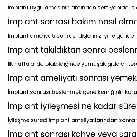
İmplant uygulamasının ardından sert yapıda, sıc
İmplant sonrası bakım nasıl olma
İmplant ameliyatı sonrası dişlerinizi yine günde 
İmplant takıldıktan sonra beslen
İlk haftalarda olabildiğince yumuşak gıdalar te
İmplant ameliyatı sonrası yeme
İmplant sonrası beslenmek çene kemiğinin korunm
İmplant iyileşmesi ne kadar süre
İyileşme süreci implant ameliyatlarından sonra y
İmplant sonrası kahve veya şara