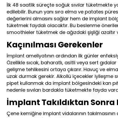
İlk 48 saatlik süreçte soğuk sıvılar tüketmekte y
edilebilir. Bunun yanı sıra elma ve patates pü
değerlerini almasını sağlar hem de implant bölge
tüketmek faydalı olacaktır. Bu beslenme önerileri
smoothieler tüketmek de ağızdaki şişliği azaltır 
Kaçınılması Gerekenler
İmplant ameliyatının ardından ilk günler enfeks
Özellikle sıcak, baharatlı, asitli veya sert gıda
gelişme tehlikesini ortaya çıkarır. Havuç ve elm
uzak durmak gerekir. Alkollü içecekler iyileşme s
pipet kullanmak da implant bölgesindeki kan pıhtı
nedenle sıvıları bardakla tüketmekte fayda vardı
İmplant Takıldıktan Sonra 
Çene kemiğine implant vidalarının takılmasının 