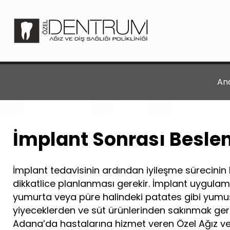
An
İmplant Sonrası Besle
İmplant tedavisinin ardından iyileşme sürecinin h
dikkatlice planlanması gerekir. İmplant uygulama
yumurta veya püre halindeki patates gibi yumuşak
yiyeceklerden ve süt ürünlerinden sakınmak gereki
Adana
’
da hastalarına hizmet veren Özel Ağız ve D