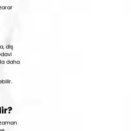
 zarar
, diş
edavi
yla daha
ilir.
ir?
i zaman
ve