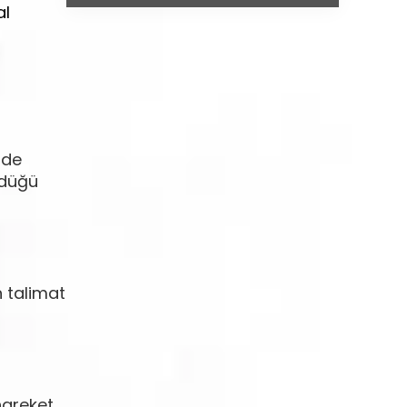
al
mde
rdüğü
n talimat
hareket