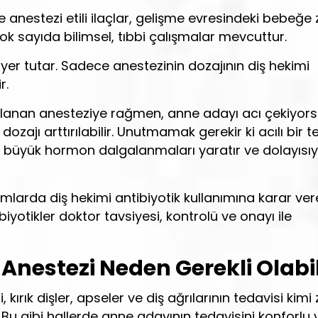
 ve anestezi etili ilaçlar, gelişme evresindeki bebeğe
ok sayıda bilimsel, tıbbi çalışmalar mevcuttur.
r yer tutar. Sadece anestezinin dozajının diş hekimi
r.
lanan anesteziye rağmen, anne adayı acı çekiyorsa
zajı arttırılabilir. Unutmamak gerekir ki acılı bir t
da büyük hormon dalgalanmaları yaratır ve dolayısı
mlarda diş hekimi antibiyotik kullanımına karar vereb
biyotikler doktor tavsiyesi, kontrolü ve onayı ile
 Anestezi Neden Gerekli Olabil
ırık dişler, apseler ve diş ağrılarının tedavisi kim
 Bu gibi hallerde anne adayının tedavisini konforlu 