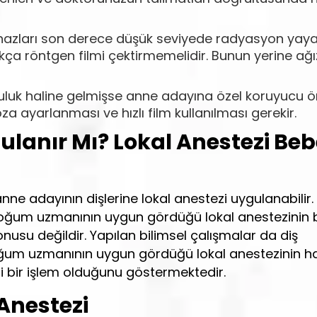
 cihazları son derece düşük seviyede radyasyon yay
 röntgen filmi çektirmemelidir. Bunun yerine ağız
nluluk haline gelmişse anne adayına özel koruyucu ö
a ayarlanması ve hızlı film kullanılması gerekir.
gulanır Mı? Lokal Anestezi Be
ne adayının dişlerine lokal anestezi uygulanabilir. 
n doğum uzmanının uygun gördüğü lokal anestezinin
su değildir. Yapılan bilimsel çalışmalar da diş
doğum uzmanının uygun gördüğü lokal anestezinin h
li bir işlem olduğunu göstermektedir.
 Anestezi