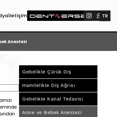
dya
İletişim
TR
bek Anestezi
Gebelikte Çürük Diş
Hamilelikte Diş Ağrısı
Gebelikte Kanal Tedavisi
mamızı
öneminde
Anne ve Bebek Anestezi
asından