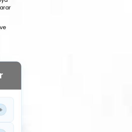
arar
 ve
r
+