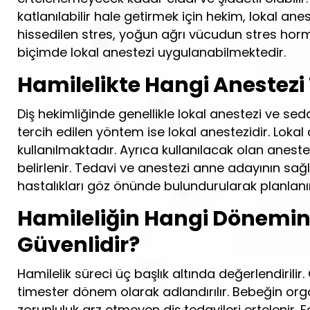
katlanılabilir hale getirmek için hekim, lokal an
hissedilen stres, yoğun ağrı vücudun stres horm
biçimde lokal anestezi uygulanabilmektedir.
Hamilelikte Hangi Anestezi 
Diş hekimliğinde genellikle lokal anestezi ve se
tercih edilen yöntem ise lokal anestezidir. Lokal
kullanılmaktadır. Ayrıca kullanılacak olan anestezi
belirlenir. Tedavi ve anestezi anne adayının sa
hastalıkları göz önünde bulundurularak planlanır
Hamileliğin Hangi Dönemind
Güvenlidir?
Hamilelik süreci üç başlık altında değerlendirilir
timester dönem olarak adlandırılır. Bebeğin or
zorunluluk arz etmeyen diş tedavileri ertelenir.