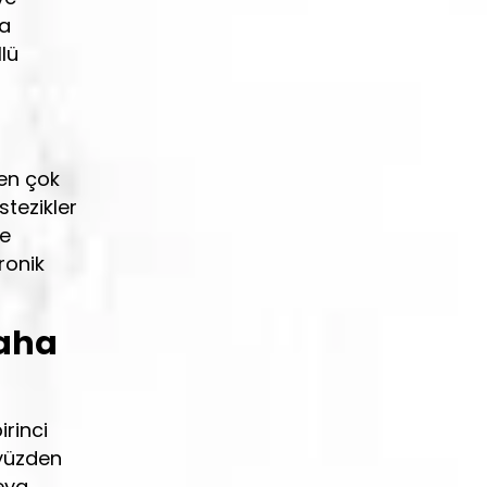
da
lü
 en çok
stezikler
le
ronik
Daha
irinci
 yüzden
eya