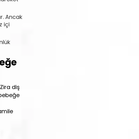
ar. Ancak
 içi
nlük
beğe
Zira diş
 bebeğe
amile