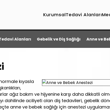
Kurumsal
Tedavi Alanları
Me
Tedavi Alanları
Gebelik ve Diş Sağlığı
Anne ve Be
i
ı normale kıyasla
anlıkları,
urlar ağız bakım ve hijyenine karşı daha dikkatli ol
ı dahilinde aciliyeti olan diş tedavileri, gebelik d
eçte anne ve bebek sağlığı için anestezi uygulam