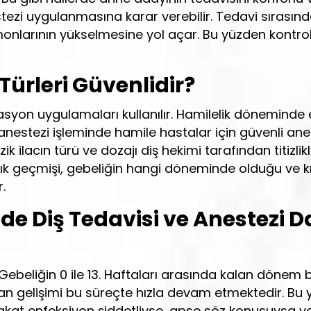
estezi uygulanmasına karar verebilir. Tedavi sırasın
onlarının yükselmesine yol açar. Bu yüzden kontrol
Türleri Güvenlidir?
dasyon uygulamaları kullanılır. Hamilelik döneminde
 anestezi işleminde hamile hastalar için güvenli ane
k ilacın türü ve dozajı diş hekimi tarafından titizlik
ğlık geçmişi, gebeliğin hangi döneminde olduğu ve k
.
e Diş Tedavisi ve Anestezi 
. Gebeliğin 0 ile 13. Haftaları arasında kalan dönem b
gan gelişimi bu süreçte hızla devam etmektedir. Bu
 Fakat enfeksiyon şiddetliyse, apse söz konusuysa v