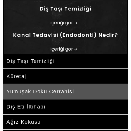
cerrahi yöntemler ve tedavi sürecinin kişiye
Diş Taşı Temizliği
özel planlanmasına göre değişiklik
gösterebilir. Dentrum Adana Özel Ağız ve
içeriği gör
Diş Sağlığı Polikliniği’nde, hastaların ağız ve
diş yapısı detaylı şekilde değerlendirilerek
Kanal Tedavisi (Endodonti) Nedir?
ihtiyaçlara uygun tedavi planlaması
oluşturulması amaçlanmaktadır.
içeriği gör
Diş Taşı Temizliği
Küretaj
Yumuşak Doku Cerrahisi
Diş Eti İltihabı
Ağız Kokusu