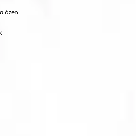
ra özen
k