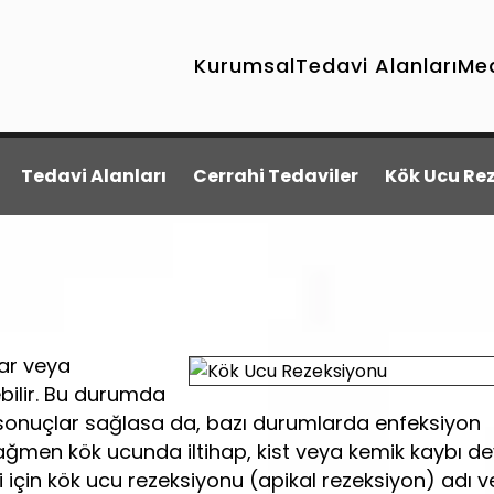
Kurumsal
Tedavi Alanları
Me
Tedavi Alanları
Cerrahi Tedaviler
Kök Ucu Re
ar veya
bilir. Bu durumda
ı sonuçlar sağlasa da, bazı durumlarda enfeksiyon
ağmen kök ucunda iltihap, kist veya kemik kaybı 
için kök ucu rezeksiyonu (apikal rezeksiyon) adı ve