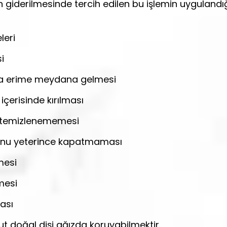
 giderilmesinde tercih edilen bu işlemin uygulandı
leri
i
eya erime meydana gelmesi
 içerisinde kırılması
k temizlenememesi
cunu yeterince kapatmaması
mesi
lmesi
ası
 doğal dişi ağızda koruyabilmektir.