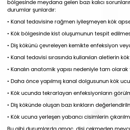
bölgesinde meydana gelen bazı kalıcı sorunların
durumlar şunlardır:
• Kanal tedavisine rağmen iyileşmeyen kök apse
• Kök bölgesinde kist oluşumunun tespit edilmes
• Diş kökünü çevreleyen kemikte enfeksiyon v
• Kanal tedavisi sırasında kullanılan aletlerin kök
• Kanalın anatomik yapısı nedeniyle tam olara
• Daha önce yapılmış kanal dolgusunun kök u
• Kök ucunda tekrarlayan enfeksiyonların görül
• Diş kökünde oluşan bazı kırıkların değerlendiri
• Kök ucuna yerleşen yabancı cisimlerin çıkarılm
Bu gibi durumlarda amaç, dişi çekmeden mevcut