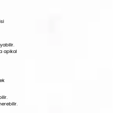
si
abilir.
a apikal
ek
lir.
erebilir.