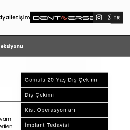
dya
İletişim
TR
zeksiyonu
Gömülü 20 Yaş Diş Çekimi
Diş Çekimi
Kist Operasyonları
devam
İmplant Tedavisi
rilen