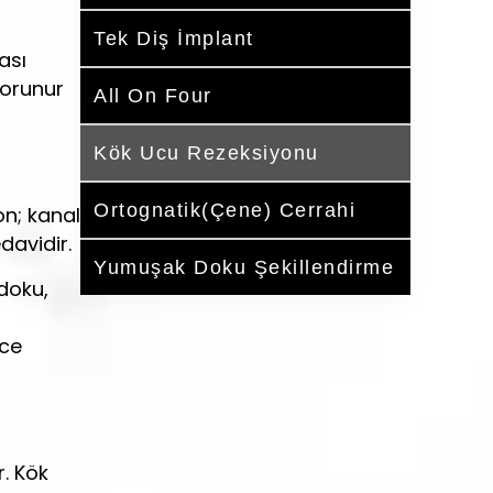
Tek Diş İmplant
ası
korunur
All On Four
Kök Ucu Rezeksiyonu
Ortognatik(Çene) Cerrahi
on; kanal
davidir.
Yumuşak Doku Şekillendirme
 doku,
ece
r. Kök